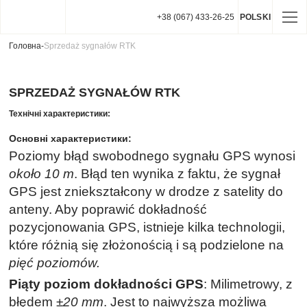
+38 (067) 433-26-25
POLSKI
Головна
-
Sprzedaż sygnałów RTK
SPRZEDAŻ SYGNAŁÓW RTK
Технічні характеристики:
Основні характеристики:
Poziomy błąd swobodnego sygnału GPS wynosi
około 10 m
. Błąd ten wynika z faktu, że sygnał
GPS jest zniekształcony w drodze z satelity do
anteny. Aby poprawić dokładność
pozycjonowania GPS, istnieje kilka technologii,
które różnią się złożonością i są podzielone na
pięć poziomów.
Piąty
poziom dokładności GPS
: Milimetrowy, z
błędem
±20 mm
. Jest to najwyższa możliwa