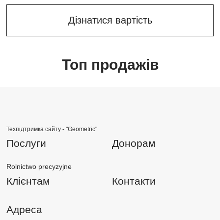
Дізнатися вартість
Топ продажів
Техпідтримка сайту -
"Geometric"
Послуги
Донорам
Rolnictwo precyzyjne
Клієнтам
Контакти
Адреса