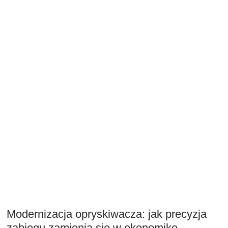
Modernizacja opryskiwacza: jak precyzja
zabiegu zamienia się w ekonomikę