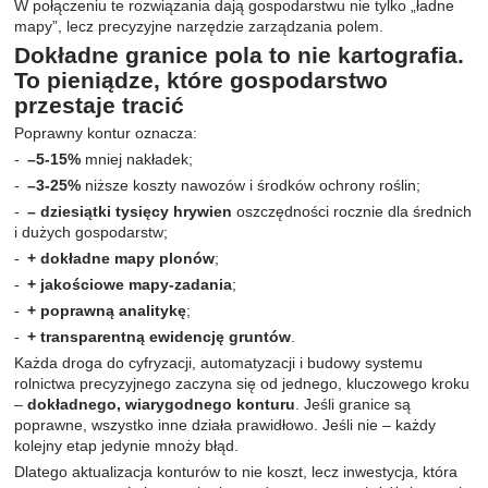
W połączeniu te rozwiązania dają gospodarstwu nie tylko „ładne
mapy”, lecz precyzyjne narzędzie zarządzania polem.
Dokładne granice pola to nie kartografia.
To pieniądze, które gospodarstwo
przestaje tracić
Poprawny kontur oznacza:
–5-15%
mniej nakładek;
–3-25%
niższe koszty nawozów i środków ochrony roślin;
– dziesiątki tysięcy hrywien
oszczędności rocznie dla średnich
i dużych gospodarstw;
+ dokładne mapy plonów
;
+ jakościowe mapy-zadania
;
+ poprawną analitykę
;
+ transparentną ewidencję gruntów
.
Każda droga do cyfryzacji, automatyzacji i budowy systemu
rolnictwa precyzyjnego zaczyna się od jednego, kluczowego kroku
–
dokładnego, wiarygodnego konturu
. Jeśli granice są
poprawne, wszystko inne działa prawidłowo. Jeśli nie – każdy
kolejny etap jedynie mnoży błąd.
Dlatego aktualizacja konturów to nie koszt, lecz inwestycja, która