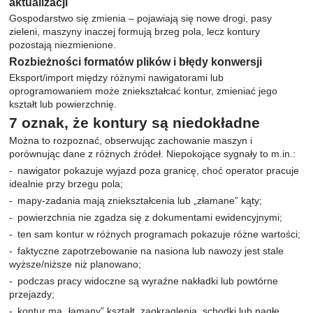
aktualizacji
Gospodarstwo się zmienia – pojawiają się nowe drogi, pasy
zieleni, maszyny inaczej formują brzeg pola, lecz kontury
pozostają niezmienione.
Rozbieżności formatów plików i błędy konwersji
Eksport/import między różnymi nawigatorami lub
oprogramowaniem może zniekształcać kontur, zmieniać jego
kształt lub powierzchnię.
7 oznak, że kontury są niedokładne
Można to rozpoznać, obserwując zachowanie maszyn i
porównując dane z różnych źródeł. Niepokojące sygnały to m.in.:
nawigator pokazuje wyjazd poza granicę, choć operator pracuje
idealnie przy brzegu pola;
mapy-zadania mają zniekształcenia lub „złamane” kąty;
powierzchnia nie zgadza się z dokumentami ewidencyjnymi;
ten sam kontur w różnych programach pokazuje różne wartości;
faktyczne zapotrzebowanie na nasiona lub nawozy jest stale
wyższe/niższe niż planowano;
podczas pracy widoczne są wyraźne nakładki lub powtórne
przejazdy;
kontur ma „łamany” kształt, zaokrąglenia, schodki lub nagłe