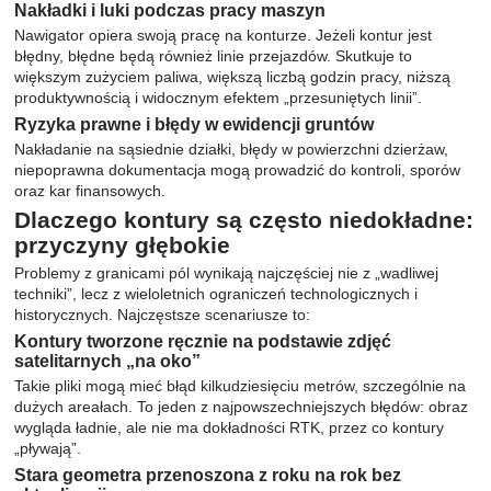
Nakładki i luki podczas pracy maszyn
Nawigator opiera swoją pracę na konturze. Jeżeli kontur jest
błędny, błędne będą również linie przejazdów. Skutkuje to
większym zużyciem paliwa, większą liczbą godzin pracy, niższą
produktywnością i widocznym efektem „przesuniętych linii”.
Ryzyka prawne i błędy w ewidencji gruntów
Nakładanie na sąsiednie działki, błędy w powierzchni dzierżaw,
niepoprawna dokumentacja mogą prowadzić do kontroli, sporów
oraz kar finansowych.
Dlaczego kontury są często niedokładne:
przyczyny głębokie
Problemy z granicami pól wynikają najczęściej nie z „wadliwej
techniki”, lecz z wieloletnich ograniczeń technologicznych i
historycznych. Najczęstsze scenariusze to:
Kontury tworzone ręcznie na podstawie zdjęć
satelitarnych „na oko”
Takie pliki mogą mieć błąd kilkudziesięciu metrów, szczególnie na
dużych areałach. To jeden z najpowszechniejszych błędów: obraz
wygląda ładnie, ale nie ma dokładności RTK, przez co kontury
„pływają”.
Stara geometra przenoszona z roku na rok bez