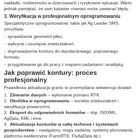
nakładki, rozbieżności w dzierżawach i ryzykowne sytuacje. Warto
jednak pamiętać, że sam kataster również może zawierać błędy.
3. Weryfikacja w profesjonalnym oprogramowaniu
Specjalistyczne oprogramowanie, takie jak Ag Leader SMS,
umożliwia:
sprawdzenie geometrii pliku;
wykrycie i usunięcie zniekształceń;
doprowadzenie konturu do standardowego, poprawnego
formatu;
przygotowanie go do pracy z mapami-zadaniami i analityką.
Jak poprawić kontury: proces
profesjonalny
Prawidłowa aktualizacja granic to przemyślana sekwencja działań:
Zbieranie danych
– wykonanie pomiaru RTK.
Obróbka w oprogramowaniu
– korekta zniekształceń i
weryfikacja powierzchni.
Eksport do odpowiednich formatów
– shp, ISOXML,
AgData, KML i inne.
Aktualizacja konturów w całej technice i systemach
gospodarstwa
– nawigatory, mapy-zadania, systemy plonowania,
platformy ewidencyjne (FarmRTK, FlyAgData itp.).