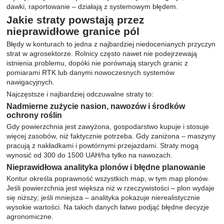
dawki, raportowanie – działają z systemowym błędem.
Jakie straty powstają przez
nieprawidłowe granice pól
Błędy w konturach to jedna z najbardziej niedocenianych przyczyn
strat w agrosektorze. Rolnicy często nawet nie podejrzewają
istnienia problemu, dopóki nie porównają starych granic z
pomiarami RTK lub danymi nowoczesnych systemów
nawigacyjnych.
Najczęstsze i najbardziej odczuwalne straty to:
Nadmierne zużycie nasion, nawozów i środków
ochrony roślin
Gdy powierzchnia jest zawyżona, gospodarstwo kupuje i stosuje
więcej zasobów, niż faktycznie potrzeba. Gdy zaniżona – maszyny
pracują z nakładkami i powtórnymi przejazdami. Straty mogą
wynosić od 300 do 1500 UAH/ha tylko na nawozach.
Nieprawidłowa analityka plonów i błędne planowanie
Kontur określa poprawność wszystkich map, w tym map plonów.
Jeśli powierzchnia jest większa niż w rzeczywistości – plon wydaje
się niższy; jeśli mniejsza – analityka pokazuje nierealistycznie
wysokie wartości. Na takich danych łatwo podjąć błędne decyzje
agronomiczne.