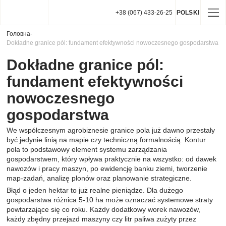
+38 (067) 433-26-25
POLSKI
Головна
-
Dokładne granice pól: fundament efektywności nowoczesnego gospodarstwa
Dokładne granice pól:
fundament efektywności
nowoczesnego
gospodarstwa
We współczesnym agrobiznesie granice pola już dawno przestały
być jedynie linią na mapie czy techniczną formalnością. Kontur
pola to podstawowy element systemu zarządzania
gospodarstwem, który wpływa praktycznie na wszystko: od dawek
nawozów i pracy maszyn, po ewidencję banku ziemi, tworzenie
map-zadań, analizę plonów oraz planowanie strategiczne.
Błąd o jeden hektar to już realne pieniądze. Dla dużego
gospodarstwa różnica 5-10 ha może oznaczać systemowe straty
powtarzające się co roku. Każdy dodatkowy worek nawozów,
każdy zbędny przejazd maszyny czy litr paliwa zużyty przez