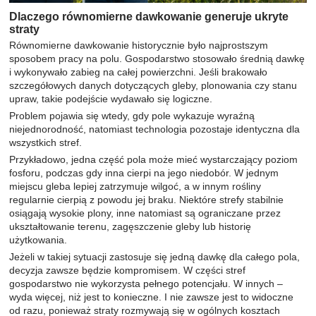
Dlaczego równomierne dawkowanie generuje ukryte
straty
Równomierne dawkowanie historycznie było najprostszym
sposobem pracy na polu. Gospodarstwo stosowało średnią dawkę
i wykonywało zabieg na całej powierzchni. Jeśli brakowało
szczegółowych danych dotyczących gleby, plonowania czy stanu
upraw, takie podejście wydawało się logiczne.
Problem pojawia się wtedy, gdy pole wykazuje wyraźną
niejednorodność, natomiast technologia pozostaje identyczna dla
wszystkich stref.
Przykładowo, jedna część pola może mieć wystarczający poziom
fosforu, podczas gdy inna cierpi na jego niedobór. W jednym
miejscu gleba lepiej zatrzymuje wilgoć, a w innym rośliny
regularnie cierpią z powodu jej braku. Niektóre strefy stabilnie
osiągają wysokie plony, inne natomiast są ograniczane przez
ukształtowanie terenu, zagęszczenie gleby lub historię
użytkowania.
Jeżeli w takiej sytuacji zastosuje się jedną dawkę dla całego pola,
decyzja zawsze będzie kompromisem. W części stref
gospodarstwo nie wykorzysta pełnego potencjału. W innych –
wyda więcej, niż jest to konieczne. I nie zawsze jest to widoczne
od razu, ponieważ straty rozmywają się w ogólnych kosztach