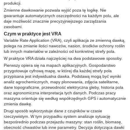
produkcji.
Zmienne dawkowanie pozwala wyjść poza tę logikę. Nie
gwarantuje automatycznych oszczędności na każdym polu, ale
daje możliwość znacznie precyzyjniejszego zarządzania
zasobami.
Czym w praktyce jest VRA
Variable Rate Application (VRA), czyli aplikacja ze zmienną dawką,
polega na zmianie ilości nawozów, nasion, środków ochrony roślin
lub innych materiałów w zależności od konkretnej strefy pola.
W praktyce VRA działa najczęściej na dwa podstawowe sposoby.
Pierwszy opiera się na mapach aplikacyjnych. Gospodarstwo
przygotowuje cyfrową mapę, w której dla każdej strefy pola
przypisana jest indywidualna dawka. Podstawą mogą być wyniki
analiz agrochemicznych, mapy plonowania, zdjęcia satelitarne,
dane topograficzne, przewodność elektryczna gleby, historia pola
oraz agronomiczna interpretacja tych danych. Podczas pracy
maszyna orientuje się według współrzędnych GPS i automatycznie
zmienia dawkę.
Drugi sposób wykorzystuje dane z czujników w czasie
rzeczywistym. W tym przypadku system analizuje sytuację
bezpośrednio podczas przejazdu maszyny: stan roślin, biomasę,
obecność chwastów lub inne parametry. Decyzja dotycząca dawki