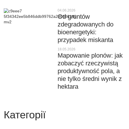
04.06.2026
Od gruntów
zdegradowanych do
bioenergetyki:
przypadek miskanta
18.05.2026
Mapowanie plonów: jak
zobaczyć rzeczywistą
produktywność pola, a
nie tylko średni wynik z
hektara
Категорії