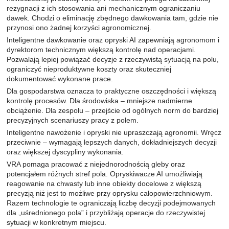
rezygnacji z ich stosowania ani mechanicznym ograniczaniu
dawek. Chodzi o eliminację zbędnego dawkowania tam, gdzie nie
przynosi ono żadnej korzyści agronomicznej.
Inteligentne dawkowanie oraz opryski AI zapewniają agronomom i
dyrektorom technicznym większą kontrolę nad operacjami.
Pozwalają lepiej powiązać decyzje z rzeczywistą sytuacją na polu,
ograniczyć nieproduktywne koszty oraz skuteczniej
dokumentować wykonane prace.
Dla gospodarstwa oznacza to praktyczne oszczędności i większą
kontrolę procesów. Dla środowiska – mniejsze nadmierne
obciążenie. Dla zespołu – przejście od ogólnych norm do bardziej
precyzyjnych scenariuszy pracy z polem.
Inteligentne nawożenie i opryski nie upraszczają agronomii. Wręcz
przeciwnie – wymagają lepszych danych, dokładniejszych decyzji
oraz większej dyscypliny wykonania.
VRA pomaga pracować z niejednorodnością gleby oraz
potencjałem różnych stref pola. Opryskiwacze AI umożliwiają
reagowanie na chwasty lub inne obiekty docelowe z większą
precyzją niż jest to możliwe przy oprysku całopowierzchniowym.
Razem technologie te ograniczają liczbę decyzji podejmowanych
dla „uśrednionego pola” i przybliżają operacje do rzeczywistej
sytuacji w konkretnym miejscu.