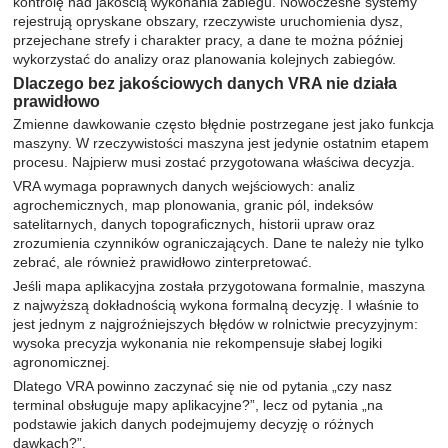
kontrolę nad jakością wykonania zabiegu. Nowoczesne systemy
rejestrują opryskane obszary, rzeczywiste uruchomienia dysz,
przejechane strefy i charakter pracy, a dane te można później
wykorzystać do analizy oraz planowania kolejnych zabiegów.
Dlaczego bez jakościowych danych VRA nie działa
prawidłowo
Zmienne dawkowanie często błędnie postrzegane jest jako funkcja
maszyny. W rzeczywistości maszyna jest jedynie ostatnim etapem
procesu. Najpierw musi zostać przygotowana właściwa decyzja.
VRA wymaga poprawnych danych wejściowych: analiz
agrochemicznych, map plonowania, granic pól, indeksów
satelitarnych, danych topograficznych, historii upraw oraz
zrozumienia czynników ograniczających. Dane te należy nie tylko
zebrać, ale również prawidłowo zinterpretować.
Jeśli mapa aplikacyjna została przygotowana formalnie, maszyna
z najwyższą dokładnością wykona formalną decyzję. I właśnie to
jest jednym z najgroźniejszych błędów w rolnictwie precyzyjnym:
wysoka precyzja wykonania nie rekompensuje słabej logiki
agronomicznej.
Dlatego VRA powinno zaczynać się nie od pytania „czy nasz
terminal obsługuje mapy aplikacyjne?”, lecz od pytania „na
podstawie jakich danych podejmujemy decyzję o różnych
dawkach?”.