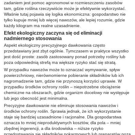
zadaniem jest pomoc agronomowi w rozmieszczeniu zasobów
tam, gdzie roślina rzeczywiście może je efektywnie wykorzystać.
Właśnie tutaj pojawia się logika ekonomiczna: gospodarstwo nie
tylko kupuje mniej lub więcej nawozów, ale lepiej rozumie, gdzie
każdy kilogram ma realne uzasadnienie.
Efekt ekologiczny zaczyna się od eliminacji
nadmiernego stosowania
Aspekt ekologiczny precyzyjnego dawkowania często
przedstawiany jest zbyt ogólnie. Tymczasem w praktyce wszystko
jest dość proste: zasób zastosowany ponad potrzeby rośliny lub
poza odpowiednią strefą ma większe ryzyko stać się stratą.
W przypadku nawozów może to oznaczać wymywanie, spływ
powierzchniowy, nierównomierne pobieranie składników lub ich
nagromadzenie tam, gdzie nie przynoszą korzyści uprawie. W
przypadku środków ochrony roślin – niepotrzebne obciążenie
chemiczne na obszarach, gdzie organizm docelowy nie występuje
lub jego obecność jest minimalna.
Precyzyjne dawkowanie nie eliminuje stosowania nawozów i
środków ochrony roślin. Sprawia jednak, że ich wykorzystanie
staje się bardziej uzasadnione i racjonalne. Dla gospodarstwa
oznacza to mniej nieproduktywnych kosztów, dla pola – mniej
zbędnej ingerencji, a dla środowiska – niższe ryzyko
przedostawania się składników pokarmowych lub preparatów poza