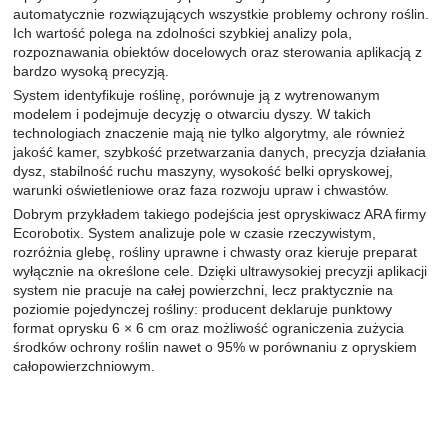
automatycznie rozwiązujących wszystkie problemy ochrony roślin.
Ich wartość polega na zdolności szybkiej analizy pola,
rozpoznawania obiektów docelowych oraz sterowania aplikacją z
bardzo wysoką precyzją.
System identyfikuje roślinę, porównuje ją z wytrenowanym
modelem i podejmuje decyzję o otwarciu dyszy. W takich
technologiach znaczenie mają nie tylko algorytmy, ale również
jakość kamer, szybkość przetwarzania danych, precyzja działania
dysz, stabilność ruchu maszyny, wysokość belki opryskowej,
warunki oświetleniowe oraz faza rozwoju upraw i chwastów.
Dobrym przykładem takiego podejścia jest opryskiwacz ARA firmy
Ecorobotix
. System analizuje pole w czasie rzeczywistym,
rozróżnia glebę, rośliny uprawne i chwasty oraz kieruje preparat
wyłącznie na określone cele. Dzięki ultrawysokiej precyzji aplikacji
system nie pracuje na całej powierzchni, lecz praktycznie na
poziomie pojedynczej rośliny: producent deklaruje punktowy
format oprysku 6 × 6 cm oraz możliwość ograniczenia zużycia
środków ochrony roślin nawet o 95% w porównaniu z opryskiem
całopowierzchniowym.