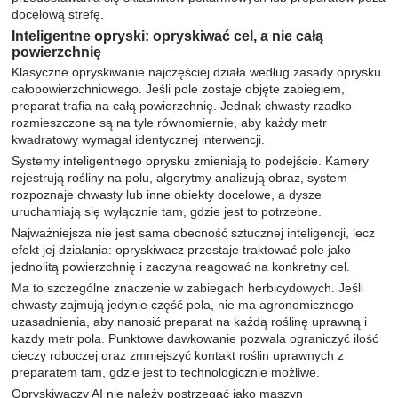
docelową strefę.
Inteligentne opryski: opryskiwać cel, a nie całą
powierzchnię
Klasyczne opryskiwanie najczęściej działa według zasady oprysku
całopowierzchniowego. Jeśli pole zostaje objęte zabiegiem,
preparat trafia na całą powierzchnię. Jednak chwasty rzadko
rozmieszczone są na tyle równomiernie, aby każdy metr
kwadratowy wymagał identycznej interwencji.
Systemy inteligentnego oprysku zmieniają to podejście. Kamery
rejestrują rośliny na polu, algorytmy analizują obraz, system
rozpoznaje chwasty lub inne obiekty docelowe, a dysze
uruchamiają się wyłącznie tam, gdzie jest to potrzebne.
Najważniejsza nie jest sama obecność sztucznej inteligencji, lecz
efekt jej działania: opryskiwacz przestaje traktować pole jako
jednolitą powierzchnię i zaczyna reagować na konkretny cel.
Ma to szczególne znaczenie w zabiegach herbicydowych. Jeśli
chwasty zajmują jedynie część pola, nie ma agronomicznego
uzasadnienia, aby nanosić preparat na każdą roślinę uprawną i
każdy metr pola. Punktowe dawkowanie pozwala ograniczyć ilość
cieczy roboczej oraz zmniejszyć kontakt roślin uprawnych z
preparatem tam, gdzie jest to technologicznie możliwe.
Opryskiwaczy AI nie należy postrzegać jako maszyn