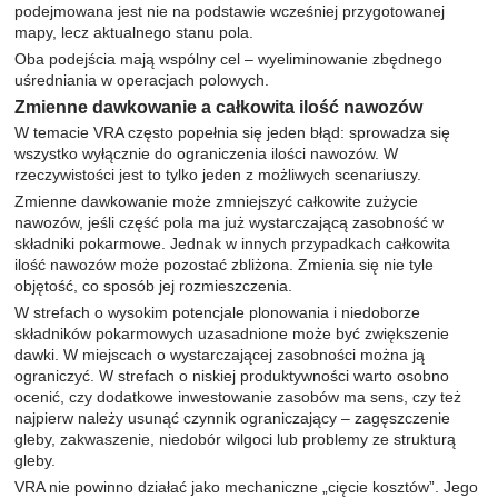
podejmowana jest nie na podstawie wcześniej przygotowanej
mapy, lecz aktualnego stanu pola.
Oba podejścia mają wspólny cel – wyeliminowanie zbędnego
uśredniania w operacjach polowych.
Zmienne dawkowanie a całkowita ilość nawozów
W temacie VRA często popełnia się jeden błąd: sprowadza się
wszystko wyłącznie do ograniczenia ilości nawozów. W
rzeczywistości jest to tylko jeden z możliwych scenariuszy.
Zmienne dawkowanie może zmniejszyć całkowite zużycie
nawozów, jeśli część pola ma już wystarczającą zasobność w
składniki pokarmowe. Jednak w innych przypadkach całkowita
ilość nawozów może pozostać zbliżona. Zmienia się nie tyle
objętość, co sposób jej rozmieszczenia.
W strefach o wysokim potencjale plonowania i niedoborze
składników pokarmowych uzasadnione może być zwiększenie
dawki. W miejscach o wystarczającej zasobności można ją
ograniczyć. W strefach o niskiej produktywności warto osobno
ocenić, czy dodatkowe inwestowanie zasobów ma sens, czy też
najpierw należy usunąć czynnik ograniczający – zagęszczenie
gleby, zakwaszenie, niedobór wilgoci lub problemy ze strukturą
gleby.
VRA nie powinno działać jako mechaniczne „cięcie kosztów”. Jego