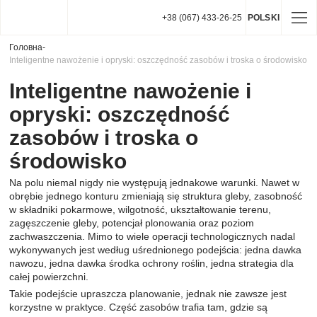
+38 (067) 433-26-25
POLSKI
Головна
-
Inteligentne nawożenie i opryski: oszczędność zasobów i troska o środowisko
Inteligentne nawożenie i
opryski: oszczędność
zasobów i troska o
środowisko
Na polu niemal nigdy nie występują jednakowe warunki. Nawet w
obrębie jednego konturu zmieniają się struktura gleby, zasobność
w składniki pokarmowe, wilgotność, ukształtowanie terenu,
zagęszczenie gleby, potencjał plonowania oraz poziom
zachwaszczenia. Mimo to wiele operacji technologicznych nadal
wykonywanych jest według uśrednionego podejścia: jedna dawka
nawozu, jedna dawka środka ochrony roślin, jedna strategia dla
całej powierzchni.
Takie podejście upraszcza planowanie, jednak nie zawsze jest
korzystne w praktyce. Część zasobów trafia tam, gdzie są