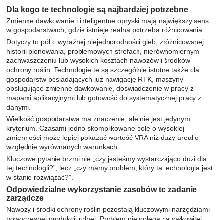
Dla kogo te technologie są najbardziej potrzebne
Zmienne dawkowanie i inteligentne opryski mają największy sens
w gospodarstwach, gdzie istnieje realna potrzeba różnicowania.
Dotyczy to pól o wyraźnej niejednorodności gleb, zróżnicowanej
historii plonowania, problemowych strefach, nierównomiernym
zachwaszczeniu lub wysokich kosztach nawozów i środków
ochrony roślin. Technologie te są szczególnie istotne także dla
gospodarstw posiadających już nawigację RTK, maszyny
obsługujące zmienne dawkowanie, doświadczenie w pracy z
mapami aplikacyjnymi lub gotowość do systematycznej pracy z
danymi.
Wielkość gospodarstwa ma znaczenie, ale nie jest jedynym
kryterium. Czasami jedno skomplikowane pole o wysokiej
zmienności może lepiej pokazać wartość VRA niż duży areał o
względnie wyrównanych warunkach.
Kluczowe pytanie brzmi nie „czy jesteśmy wystarczająco duzi dla
tej technologii?”, lecz „czy mamy problem, który ta technologia jest
w stanie rozwiązać?”.
Odpowiedzialne wykorzystanie zasobów to zadanie
zarządcze
Nawozy i środki ochrony roślin pozostają kluczowymi narzędziami
nowoczesnej produkcji rolnej. Problem nie polega na całkowitej