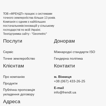
ТОВ «ФРЕНДТ» працює з системами
точного землеробства більше 13 років.
Компанія є одним з найбільших
постачальників інновацій у сільському
господарстві по всій Україні.
Техпідтримка сайту -
"Geometric"
Послуги
Донорам
Сервіс
Міжнародні стандарти ISO
Точне землеробство
Гендерна політика
Клієнтам
Контакти
Про компанію
м. Вінниця
+38 (067) 433-26-25
Продукти
E-mail
Публічна пропозиція
info@frendt.ua
укладення договору
Адреса