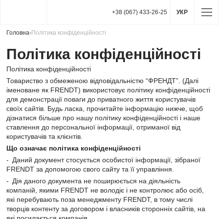
+38 (067) 433-26-25
УКР
Головна
-
Політика конфіденційності
Політика конфіденційності
Політика конфіденційності
Товариство з обмеженою відповідальністю “ФРЕНДТ”. (Далі
іменоване як FRENDT) використовує політику конфіденційності
для демонстрації поваги до приватного життя користувачів
своїх сайтів. Будь ласка, прочитайте інформацію нижче, щоб
дізнатися більше про нашу політику конфіденційності і наше
ставлення до персональної інформації, отриманої від
користувачів та клієнтів.
Що означає політика конфіденційності
Даний документ стосується особистої інформації, зібраної
FRENDT за допомогою свого сайту та її управління.
Дія даного документа не поширюється на діяльність
компаній, якими FRENDT не володіє і не контролює або осіб,
які перебувають поза менеджменту FRENDT, в тому числі
творців контенту за договором і власників сторонніх сайтів, на
які посилається компанія.