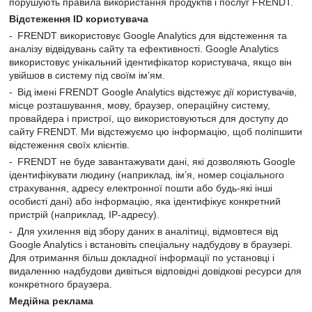
порушують правила використання продуктів і послуг FRENDT.
Відстеження ID користувача
FRENDT використовує Google Analytics для відстеження та
аналізу відвідувань сайту та ефективності. Google Analytics
використовує унікальний ідентифікатор користувача, якщо він
увійшов в систему під своїм ім’ям.
Від імені FRENDT Google Analytics відстежує дії користувачів,
місце розташування, мову, браузер, операційну систему,
провайдера і пристрої, що використовуються для доступу до
сайту FRENDT. Ми відстежуємо цю інформацію, щоб поліпшити
відстеження своїх клієнтів.
FRENDT не буде завантажувати дані, які дозволяють Google
ідентифікувати людину (наприклад, ім’я, номер соціального
страхування, адресу електронної пошти або будь-які інші
особисті дані) або інформацію, яка ідентифікує конкретний
пристрій (наприклад, IP-адресу).
Для ухилення від збору даних в аналітиці, відмовтеся від
Google Analytics і встановіть спеціальну надбудову в браузері.
Для отримання більш докладної інформації по установці і
видаленню надбудови дивіться відповідні довідкові ресурси для
конкретного браузера.
Медійна реклама