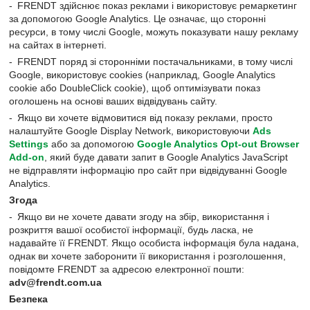
FRENDT здійснює показ реклами і використовує ремаркетинг
за допомогою Google Analytics. Це означає, що сторонні
ресурси, в тому числі Google, можуть показувати нашу рекламу
на сайтах в інтернеті.
FRENDT поряд зі сторонніми постачальниками, в тому числі
Google, використовує cookies (наприклад, Google Analytics
cookie або DoubleClick cookie), щоб оптимізувати показ
оголошень на основі ваших відвідувань сайту.
Якщо ви хочете відмовитися від показу реклами, просто
налаштуйте Google Display Network, використовуючи
Ads
Settings
або за допомогою
Google Analytics Opt-out Browser
Add-on
, який буде давати запит в Google Analytics JavaScript
не відправляти інформацію про сайт при відвідуванні Google
Analytics.
Згода
Якщо ви не хочете давати згоду на збір, використання і
розкриття вашої особистої інформації, будь ласка, не
надавайте її FRENDT. Якщо особиста інформація була надана,
однак ви хочете заборонити її використання і розголошення,
повідомте FRENDT за адресою електронної пошти:
adv@frendt.com.ua
Безпека