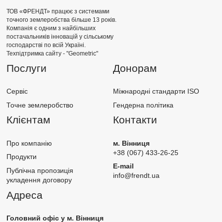
ТОВ «ФРЕНДТ» працює з системами
точного землеробства більше 13 років.
Компанія є одним з найбільших
постачальників інновацій у сільському
господарстві по всій Україні.
Техпідтримка сайту -
"Geometric"
Послуги
Донорам
Сервіс
Міжнародні стандарти ISO
Точне землеробство
Гендерна політика
Клієнтам
Контакти
Про компанію
м. Вінниця
+38 (067) 433-26-25
Продукти
E-mail
Публічна пропозиція
info@frendt.ua
укладення договору
Адреса
Головний офіс у м. Вінниця