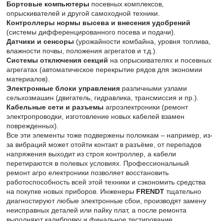
Бортовые компьютеры
посевных комплексов,
опрыскивателей и другой самоходной техники.
Контроллеры нормы высева и внесения удобрений
(системы дифференцированного посева и подачи).
Датчики и сенсоры
(урожайности комбайна, уровня топлива,
влажности почвы, положения агрегатов и т.д.).
Системы отключения секций
на опрыскивателях и посевных
агрегатах (автоматическое перекрытие рядов для экономии
материалов).
Электронные блоки управления
различными узлами
сельхозмашин (двигатель, гидравлика, трансмиссия и пр.).
Кабельные сети и разъемы
агроэлектроники (ремонт
электропроводки, изготовление новых кабелей взамен
поврежденных).
Все эти элементы тоже подвержены поломкам – например, из-
за вибраций может отойти контакт в разъёме, от перепадов
напряжения выходит из строя контроллер, а кабели
перетираются в полевых условиях. Профессиональный
ремонт агро електроники позволяет восстановить
работоспособность всей этой техники и сэкономить средства
на покупке новых приборов. Инженеры
FRENDT
тщательно
диагностируют любые электронные сбои, производят замену
неисправных деталей или пайку плат, а после ремонта
выполняют калибровку и финальное тестирование