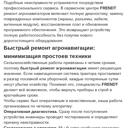
Подобные неисправности устраняются посредством
профессионального сервиса. В сервисном центре
FRENDT
ремонт агронавигаторов включает полную диагностику, замену
поврежденных компонентов (экраны, разъемы, кабели,
антенные модули), восстановление плат и обновление
программного обеспечения. Это возвращает устройству
полную работоспособность без покупки нового
дорогостоящего оборудования.
Быстрый ремонт агронавигации:
минимизация простоев техники
Сельскохозяйственные работы привязаны к четким срокам,
поэтому
быстрый ремонт агронавигации
имеет решающее
значение. Если навигационная система трактора простаивает
в разгар посевной или уборочной, каждые потерянные сутки
несут убытки хозяйству. Понимая это, специалисты
FRENDT
делают всё возможное, чтобы вернуть приборы в строй в
кратчайшие сроки.
Чтобы сервис был оперативным и качественным, наша работа
организована по четкому алгоритму:
Оперативная диагностика.
Сразу после поступления
устройства инженеры проводят тестирование и определяют
причину неисправности.
Согласование с клиентом.
Мы быстро сообщаем заказчику