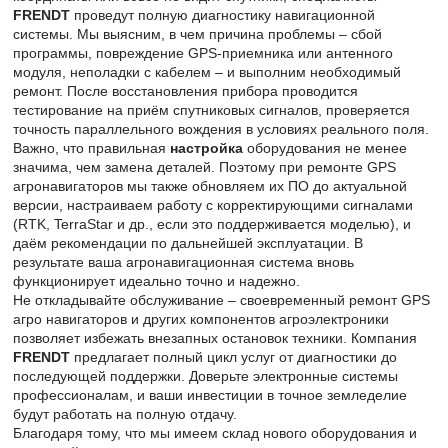
FRENDT
проведут полную диагностику навигационной
системы. Мы выясним, в чем причина проблемы – сбой
программы, повреждение GPS-приемника или антенного
модуля, неполадки с кабелем – и выполним необходимый
ремонт. После восстановления прибора проводится
тестирование на приём спутниковых сигналов, проверяется
точность параллельного вождения в условиях реального поля.
Важно, что правильная
настройка
оборудования не менее
значима, чем замена деталей. Поэтому при ремонте GPS
агронавигаторов мы также обновляем их ПО до актуальной
версии, настраиваем работу с корректирующими сигналами
(RTK, TerraStar и др., если это поддерживается моделью), и
даём рекомендации по дальнейшей эксплуатации. В
результате ваша агронавигационная система вновь
функционирует идеально точно и надежно.
Не откладывайте обслуживание – своевременный ремонт GPS
агро навигаторов и других компонентов агроэлектроники
позволяет избежать внезапных остановок техники. Компания
FRENDT
предлагает полный цикл услуг от диагностики до
последующей поддержки. Доверьте электронные системы
профессионалам, и ваши инвестиции в точное земледелие
будут работать на полную отдачу.
Благодаря тому, что мы имеем склад нового оборудования и