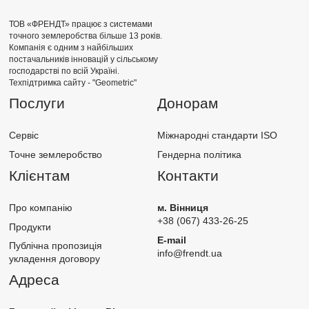
ТОВ «ФРЕНДТ» працює з системами
точного землеробства більше 13 років.
Компанія є одним з найбільших
постачальників інновацій у сільському
господарстві по всій Україні.
Техпідтримка сайту -
"Geometric"
Послуги
Донорам
Сервіс
Міжнародні стандарти ISO
Точне землеробство
Гендерна політика
Клієнтам
Контакти
Про компанію
м. Вінниця
+38 (067) 433-26-25
Продукти
E-mail
Публічна пропозиція
info@frendt.ua
укладення договору
Адреса