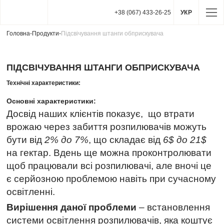
+38 (067) 433-26-25
УКР
Головна
-
Продукти
-
Підсвічування штанги обприскувача
ПІДСВІЧУВАННЯ ШТАНГИ ОБПРИСКУВАЧА
Технічні характеристики:
Основні характеристики:
Досвід наших клієнтів показує, що втрати
врожаю через забиття розпилювачів можуть
бути від
2% до 7%
, що складає від
6$ до 21$
на гектар. Вдень ще можна проконтролювати
щоб працювали всі розпилювачі, але вночі це
є серйозною проблемою навіть при сучасному
освітленні.
Вирішення даної проблеми
– встановлення
системи освітлення розпилювачів, яка коштує